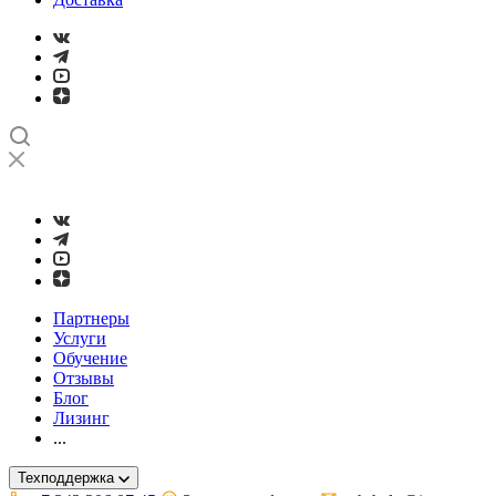
➤
Проверка и настройка точности станков с ЧПУ лазерным ин
Партнеры
Услуги
Обучение
Отзывы
Блог
Лизинг
...
Техподдержка