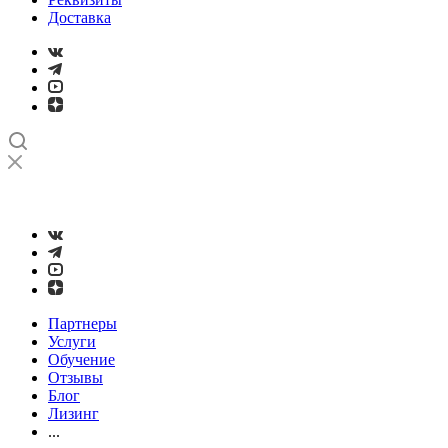
Доставка
➤
Проверка и настройка точности станков с ЧПУ лазерным
интерферометром
Партнеры
Услуги
Обучение
Отзывы
Блог
Лизинг
...