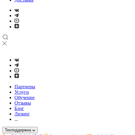
➤
Проверка и настройка точности станков с ЧПУ лазерным ин
Партнеры
Услуги
Обучение
Отзывы
Блог
Лизинг
...
Техподдержка