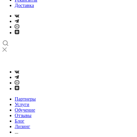
Доставка
➤
Проверка и настройка точности станков с ЧПУ лазерным
интерферометром
Партнеры
Услуги
Обучение
Отзывы
Блог
Лизинг
...